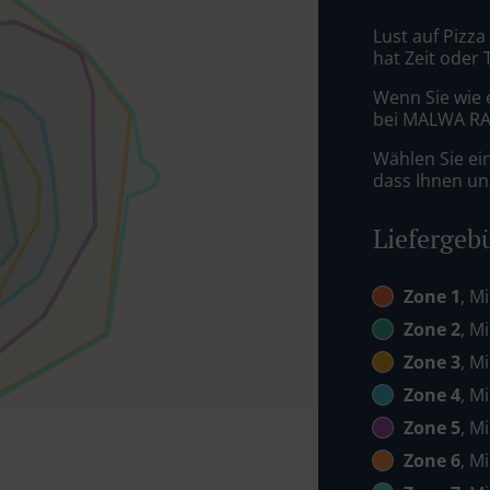
Lust auf Pizza
hat Zeit oder 
Wenn Sie wie 
bei MALWA RAN
Wählen Sie ei
dass Ihnen uns
Liefergeb
Zone 1
, M
Zone 2
, M
Zone 3
, M
Zone 4
, M
Zone 5
, M
Zone 6
, M