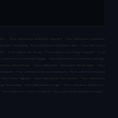
.
.
skirch
Pizza Lieferservice Uttenweiler Uigendorf
Pizza Lieferservice Uttenweiler
.
.
Uttenweiler Dettenberg
Pizza Lieferservice Uttenweiler Ahlen
Pizza Lieferservice
.
.
.
iler
Pizza Lieferservice Dürnau
Pizza Lieferservice Unlingen Uigendorf
Pizza
.
a Lieferservice Dürmentingen Burgau
Pizza Lieferservice Dürmentingen Hailtingen
.
.
erservice Oberelchingen
Pizza Lieferservice Oberstadion Hundersingen
Pizza
.
.
Attenweiler
Pizza Lieferservice Kanzach Seelenwald
Pizza Lieferservice Kanzach
.
.
e Obermarchtal Uigendorf
Pizza Lieferservice Obermarchtal
Pizza Lieferservice
.
.
tingen Binzwangen
Pizza Lieferservice Ertingen
Pizza Lieferservice Unterstadion
.
.
.
Pizza Lieferservice Hausen am Bussen
Pizza Lieferservice Bad Buchau Kappel