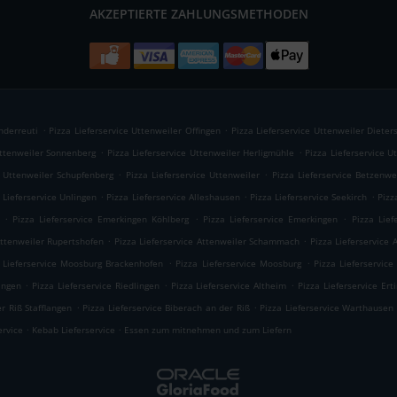
AKZEPTIERTE ZAHLUNGSMETHODEN
.
.
nderreuti
Pizza Lieferservice Uttenweiler Offingen
Pizza Lieferservice Uttenweiler Dieter
.
.
Uttenweiler Sonnenberg
Pizza Lieferservice Uttenweiler Herligmühle
Pizza Lieferservice 
.
.
e Uttenweiler Schupfenberg
Pizza Lieferservice Uttenweiler
Pizza Lieferservice Betzenwe
.
.
.
 Lieferservice Unlingen
Pizza Lieferservice Alleshausen
Pizza Lieferservice Seekirch
Pizz
.
.
.
Pizza Lieferservice Emerkingen Köhlberg
Pizza Lieferservice Emerkingen
Pizza Lief
.
.
Attenweiler Rupertshofen
Pizza Lieferservice Attenweiler Schammach
Pizza Lieferservice 
.
.
 Lieferservice Moosburg Brackenhofen
Pizza Lieferservice Moosburg
Pizza Lieferservic
.
.
.
ingen
Pizza Lieferservice Riedlingen
Pizza Lieferservice Altheim
Pizza Lieferservice Er
.
.
r Riß Stafflangen
Pizza Lieferservice Biberach an der Riß
Pizza Lieferservice Warthausen
.
.
ervice
Kebab Lieferservice
Essen zum mitnehmen und zum Liefern