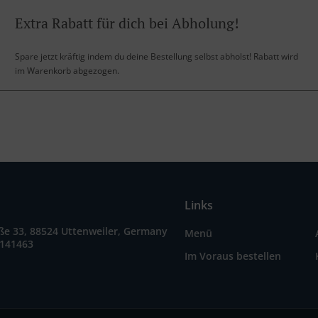
Extra Rabatt für dich bei Abholung!
Spare jetzt kräftig indem du deine Bestellung selbst abholst! Rabatt wird
im Warenkorb abgezogen.
Links
ße 33, 88524 Uttenweiler, Germany
Menü
9141463
Im Voraus bestellen