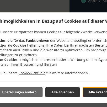
Zone 7
, M
hlmöglichkeiten in Bezug auf Cookies auf dieser 
 unsere Drittpartner können Cookies für folgende Zwecke verwen
ies, die für das Funktionieren
der Website unbedingt erforderlich
Mit Lieferung In Unling
tionale Cookies
helfen uns, Ihre Daten bei Ihrer nächsten Bestell
matisch auszufüllen und die Website zu optimieren, um nachfolg
ellungen zu erleichtern
be-Cookies
ermöglichen interessenbasierte Werbung und maßges
lte auf Ihren Browsern und Geräten
n Sie unsere
Cookie-Richtlinie
für weitere Informationen.
 der Nähe von Unlingen Kernmühle und freuen uns auf Ihre On
teraktives Online-Menü anzusehen und bestellen Sie wenn Sie
ute Ihre Bestellung mit einer individuellen Zeitabschätzung 
Einstellungen ändern
Alle ablehnen
Alle akzept