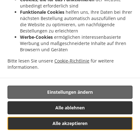
Gründe für die Verarbeitung nachweist, die vor den
unbedingt erforderlich sind
Funktionale Cookies
helfen uns, Ihre Daten bei Ihrer
Interessen, Rechten und Freiheiten der betroffenen
nächsten Bestellung automatisch auszufüllen und
Person Vorrang haben, oder für die Begründung,
die Website zu optimieren, um nachfolgende
Ausübung oder Verteidigung von Rechtsansprüchen.
Bestellungen zu erleichtern
Werbe-Cookies
ermöglichen interessenbasierte
14.2.
Wenn personenbezogene Daten für
Werbung und maßgeschneiderte Inhalte auf Ihren
Direktmarketingzwecke verarbeitet werden, hat die
Browsern und Geräten
betroffene Person das Recht, der Verarbeitung dieser
Daten zu diesem Zweck jederzeit zu widersprechen,
Bitte lesen Sie unsere
Cookie-Richtlinie
für weitere
Informationen.
einschließlich der Erstellung von Profilen in dem Umfang,
in dem sie mit einem solchen Direktmarketing
zusammenhängen.
Einstellungen ändern
14.3.
Widerspricht die betroffene Person der
Verarbeitung für Direktmarketingzwecke, werden die
personenbezogenen Daten für diese Zwecke nicht länger
Alle ablehnen
verarbeitet. Für den Fall, dass sich die betroffene Person
die Verarbeitung personenbezogener Daten zum Zwecke
Alle akzeptieren
des Direktmarketings separat und ohne Verbindung zu
Menü & Bestellen
einer anderen Handlung entscheidet, einschließlich durch