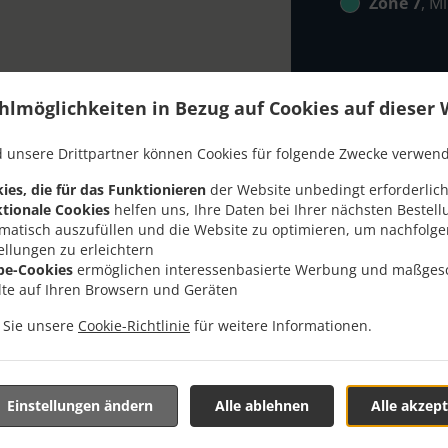
Zone 7
, M
hlmöglichkeiten in Bezug auf Cookies auf dieser 
 unsere Drittpartner können Cookies für folgende Zwecke verwen
ung Mit Lieferung In Utt
ies, die für das Funktionieren
der Website unbedingt erforderlich
tionale Cookies
helfen uns, Ihre Daten bei Ihrer nächsten Bestell
Runkenmühle
matisch auszufüllen und die Website zu optimieren, um nachfolg
ellungen zu erleichtern
be-Cookies
ermöglichen interessenbasierte Werbung und maßges
lte auf Ihren Browsern und Geräten
n Sie unsere
Cookie-Richtlinie
für weitere Informationen.
r Nähe von Uttenweiler Runkenmühle und freuen uns auf Ihre
teraktives Online-Menü anzusehen und bestellen Sie wenn Sie
Einstellungen ändern
Alle ablehnen
Alle akzept
ute Ihre Bestellung mit einer individuellen Zeitabschätzung 