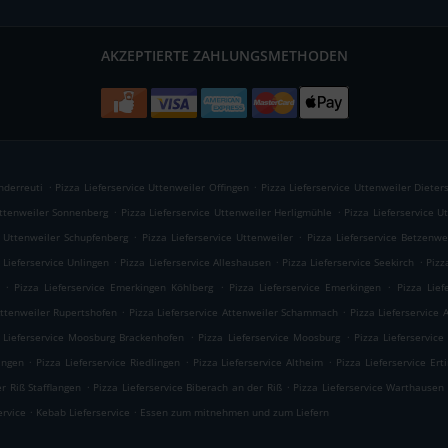
AKZEPTIERTE ZAHLUNGSMETHODEN
.
.
nderreuti
Pizza Lieferservice Uttenweiler Offingen
Pizza Lieferservice Uttenweiler Dieter
.
.
Uttenweiler Sonnenberg
Pizza Lieferservice Uttenweiler Herligmühle
Pizza Lieferservice 
.
.
e Uttenweiler Schupfenberg
Pizza Lieferservice Uttenweiler
Pizza Lieferservice Betzenwe
.
.
.
 Lieferservice Unlingen
Pizza Lieferservice Alleshausen
Pizza Lieferservice Seekirch
Pizz
.
.
.
Pizza Lieferservice Emerkingen Köhlberg
Pizza Lieferservice Emerkingen
Pizza Lief
.
.
Attenweiler Rupertshofen
Pizza Lieferservice Attenweiler Schammach
Pizza Lieferservice 
.
.
 Lieferservice Moosburg Brackenhofen
Pizza Lieferservice Moosburg
Pizza Lieferservic
.
.
.
ingen
Pizza Lieferservice Riedlingen
Pizza Lieferservice Altheim
Pizza Lieferservice Er
.
.
r Riß Stafflangen
Pizza Lieferservice Biberach an der Riß
Pizza Lieferservice Warthausen
.
.
ervice
Kebab Lieferservice
Essen zum mitnehmen und zum Liefern