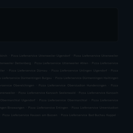
.
.
skirch
Pizza Lieferservice Uttenweiler Uigendorf
Pizza Lieferservice Uttenweiler
.
.
Uttenweiler Dettenberg
Pizza Lieferservice Uttenweiler Ahlen
Pizza Lieferservice
.
.
.
iler
Pizza Lieferservice Dürnau
Pizza Lieferservice Unlingen Uigendorf
Pizza
.
a Lieferservice Dürmentingen Burgau
Pizza Lieferservice Dürmentingen Hailtingen
.
.
erservice Oberelchingen
Pizza Lieferservice Oberstadion Hundersingen
Pizza
.
.
Attenweiler
Pizza Lieferservice Kanzach Seelenwald
Pizza Lieferservice Kanzach
.
.
e Obermarchtal Uigendorf
Pizza Lieferservice Obermarchtal
Pizza Lieferservice
.
.
tingen Binzwangen
Pizza Lieferservice Ertingen
Pizza Lieferservice Unterstadion
.
.
.
Pizza Lieferservice Hausen am Bussen
Pizza Lieferservice Bad Buchau Kappel