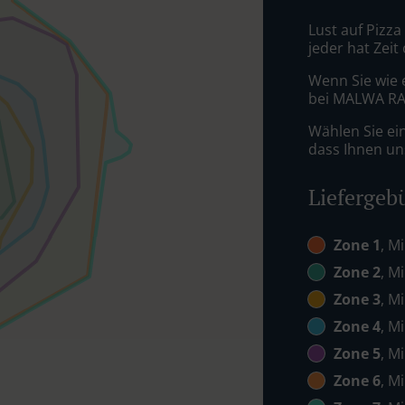
Lust auf Pizza
jeder hat Zeit
Wenn Sie wie 
bei MALWA RAN
Wählen Sie ei
dass Ihnen uns
Liefergeb
Zone 1
, M
Zone 2
, M
Zone 3
, M
Zone 4
, M
Zone 5
, M
Zone 6
, M