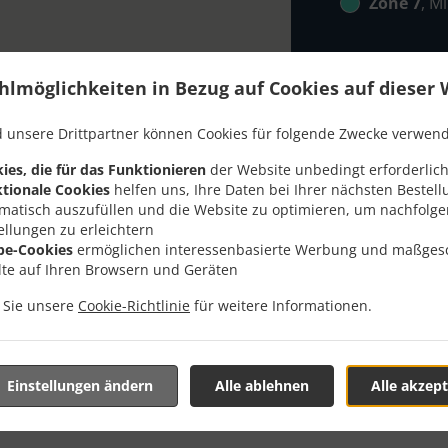
Zone 7
, M
hlmöglichkeiten in Bezug auf Cookies auf dieser 
 unsere Drittpartner können Cookies für folgende Zwecke verwen
ies, die für das Funktionieren
der Website unbedingt erforderlich
Mit Lieferung In Uttenwei
tionale Cookies
helfen uns, Ihre Daten bei Ihrer nächsten Bestell
matisch auszufüllen und die Website zu optimieren, um nachfolg
ellungen zu erleichtern
be-Cookies
ermöglichen interessenbasierte Werbung und maßges
lte auf Ihren Browsern und Geräten
n Sie unsere
Cookie-Richtlinie
für weitere Informationen.
der Nähe von Uttenweiler Offingen und freuen uns auf Ihre O
teraktives Online-Menü anzusehen und bestellen Sie wenn Sie
ute Ihre Bestellung mit einer individuellen Zeitabschätzung 
Einstellungen ändern
Alle ablehnen
Alle akzept