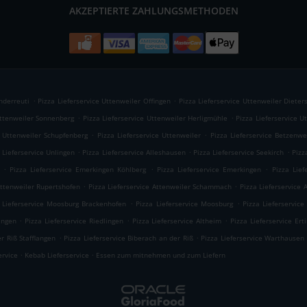
AKZEPTIERTE ZAHLUNGSMETHODEN
.
.
nderreuti
Pizza Lieferservice Uttenweiler Offingen
Pizza Lieferservice Uttenweiler Dieter
.
.
Uttenweiler Sonnenberg
Pizza Lieferservice Uttenweiler Herligmühle
Pizza Lieferservice 
.
.
e Uttenweiler Schupfenberg
Pizza Lieferservice Uttenweiler
Pizza Lieferservice Betzenwe
.
.
.
 Lieferservice Unlingen
Pizza Lieferservice Alleshausen
Pizza Lieferservice Seekirch
Pizz
.
.
.
Pizza Lieferservice Emerkingen Köhlberg
Pizza Lieferservice Emerkingen
Pizza Lief
.
.
Attenweiler Rupertshofen
Pizza Lieferservice Attenweiler Schammach
Pizza Lieferservice 
.
.
 Lieferservice Moosburg Brackenhofen
Pizza Lieferservice Moosburg
Pizza Lieferservic
.
.
.
ingen
Pizza Lieferservice Riedlingen
Pizza Lieferservice Altheim
Pizza Lieferservice Er
.
.
r Riß Stafflangen
Pizza Lieferservice Biberach an der Riß
Pizza Lieferservice Warthausen
.
.
ervice
Kebab Lieferservice
Essen zum mitnehmen und zum Liefern