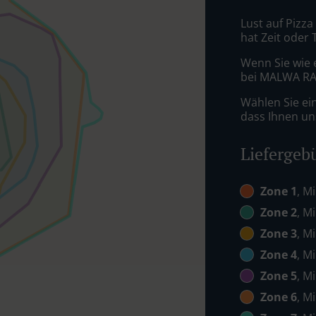
Lust auf Pizza
hat Zeit oder 
Wenn Sie wie 
bei MALWA RAN
Wählen Sie ei
dass Ihnen uns
Liefergeb
Zone 1
, M
Zone 2
, M
Zone 3
, M
Zone 4
, M
Zone 5
, M
Zone 6
, M