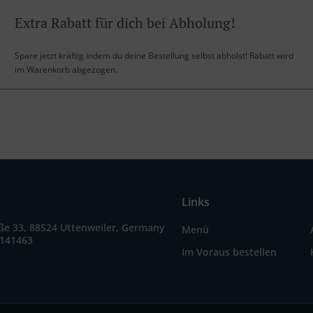
Extra Rabatt für dich bei Abholung!
Spare jetzt kräftig indem du deine Bestellung selbst abholst! Rabatt wird
im Warenkorb abgezogen.
Links
ße 33, 88524 Uttenweiler, Germany
Menü
9141463
Im Voraus bestellen