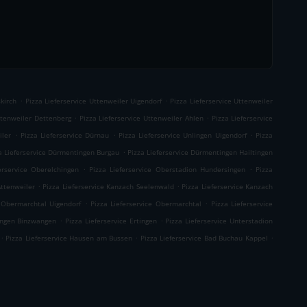
.
.
skirch
Pizza Lieferservice Uttenweiler Uigendorf
Pizza Lieferservice Uttenweiler
.
.
Uttenweiler Dettenberg
Pizza Lieferservice Uttenweiler Ahlen
Pizza Lieferservice
.
.
.
iler
Pizza Lieferservice Dürnau
Pizza Lieferservice Unlingen Uigendorf
Pizza
.
a Lieferservice Dürmentingen Burgau
Pizza Lieferservice Dürmentingen Hailtingen
.
.
erservice Oberelchingen
Pizza Lieferservice Oberstadion Hundersingen
Pizza
.
.
Attenweiler
Pizza Lieferservice Kanzach Seelenwald
Pizza Lieferservice Kanzach
.
.
e Obermarchtal Uigendorf
Pizza Lieferservice Obermarchtal
Pizza Lieferservice
.
.
tingen Binzwangen
Pizza Lieferservice Ertingen
Pizza Lieferservice Unterstadion
.
.
.
Pizza Lieferservice Hausen am Bussen
Pizza Lieferservice Bad Buchau Kappel